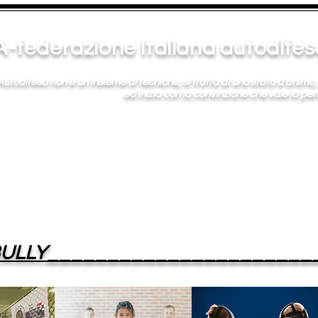
-federazione italiana autodi
Autodifesa non è un insieme di tecniche, si tratta di uno stato d'animo
a con la convinzione che vale la pena dif
BULLY_____________________