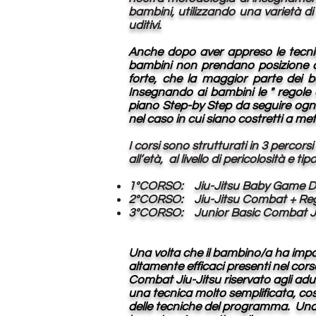
bambini, utilizzando una varietà di 
uditivi.
Anche dopo aver appreso le tecni
bambini non prendano posizione con
forte, che la maggior parte dei b
Insegnando ai bambini le " regole 
piano Step-by Step da seguire ogni 
nel caso in cui siano costretti a mett
I corsi sono strutturati in 3 percors
all’età, al livello di pericolosità e t
1°CORSO: Jiu-Jitsu Baby 
2°CORSO: Jiu-Jitsu Combat + R
3°CORSO: Junior Basic Comb
Una volta che il bambino/a ha impa
altamente efficaci presenti nel cor
Combat Jiu-Jitsu riservato agli adult
una tecnica molto semplificata, cos
delle tecniche del programma. Una v