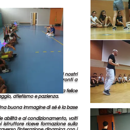
e, nonché sull'educazione dei nostri
difensive in modo che siano pronti a
nno bisogno per vivere una vita felice
oraggio, atletismo e pazienza.
. Una buona immagine di sé è la base
 abilità e al condizionamento, volti
i istruttore riceve formazione sulla
averso l'interazione dinamica con i