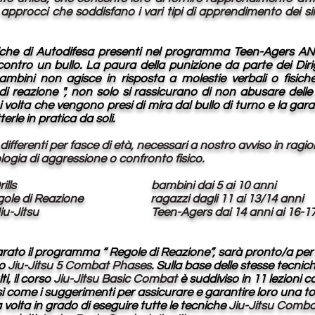
approcci che soddisfano i vari tipi di apprendimento dei singo
che di Autodifesa presenti nel programma Teen-Agers ANTI
tro un bullo. La paura della punizione da parte dei Dirigen
ambini non agisce in risposta a molestie verbali o fisich
di reazione ", non solo si rassicurano di non abusare dell
volta che vengono presi di mira dal bullo di turno e la gar
erle in pratica da soli.
i differenti per fasce di età, necessari a nostro avviso in rag
ipologia di aggressione o confronto fisico.
Game Drills bambini dai 5 ai 10 anni
egole di Reazione ragazzi dagli 11 ai 13/14 anni
at Jiu-Jitsu Teen-Agers dai 14 anni ai 16-1
rato il programma “ Regole di Reazione”, sarà pronto/a per 
so
Jiu-Jitsu 5 Combat Phases
. Sulla base delle stesse tecn
i, il corso
Jiu-Jitsu Basic Combat
è suddiviso in 11 lezioni 
ì come i suggerimenti per assicurare e garantire loro una t
olta in grado di eseguire tutte le tecniche
Jiu-Jitsu Comb