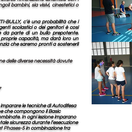
li bambini, sia visivi, cinestetici o
-BULLY, c’è una probabilità che i
ti scolastici o dei genitori è così
e da parte di un bullo prepotente.
e proprie capacità, ma darà loro un
anzia che saremo pronti a sostenerli
ione delle diverse necessità dovute
7
imparare le tecniche di Autodifesa
iche che compongono il Basic
combinate. In ogni lezione imparano
otale sicurezza durante l’esecuzione
at Phases-5
in combinazione tra