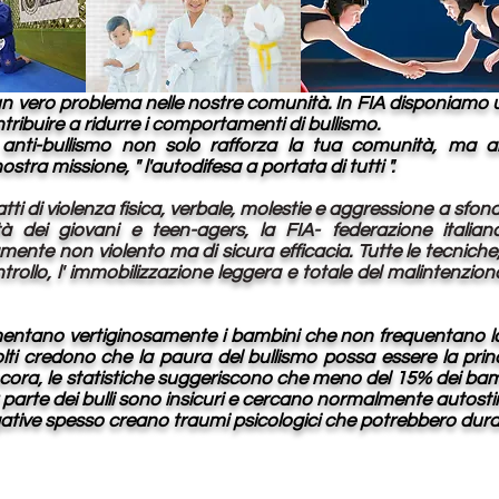
è un vero problema nelle nostre comunità. In FIA disponiamo
ntribuire a ridurre i comportamenti di bullismo.
anti-bullismo non solo rafforza la tua comunità, ma a
ra missione, " l'autodifesa a portata di tutti ".
atti di violenza fisica, verbale, molestie e aggressione a sfon
tà dei giovani e
teen-agers, la FIA- federazione italia
te non violento ma di sicura efficacia. Tutte le tecniche, 
trollo, l' immobilizzazione leggera e totale del malintenziona
entano vertiginosamente i bambini che non frequentano la 
 molti credono che la paura del bullismo possa essere la pri
ncora, le statistiche suggeriscono che meno del 15% dei bam
parte dei bulli sono insicuri e cercano normalmente autosti
ative spesso creano traumi psicologici che potrebbero dura