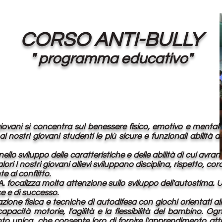
CORSO ANTI-BULLY
" programma educativo"
iovani si concentra sul benessere fisico, emotivo e mental
i nostri giovani studenti le più sicure e funzionali abilità 
nello sviluppo delle caratteristiche e delle abilità di cui avra
alori I nostri giovani allievi sviluppano disciplina, rispetto, c
 al conflitto.
I.A. focalizza molta attenzione sullo sviluppo dell'autostima
e e di successo.
one fisica e tecniche di autodifesa con giochi orientati alle
apacità motorie, l'agilità e la flessibilità del bambino. Ogn
 unica, che consente loro di fornire l'apprendimento attr