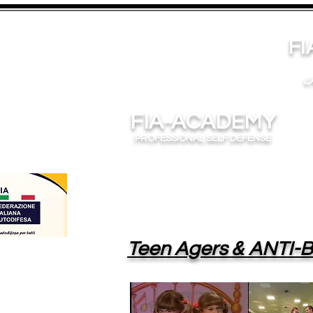
FIA
L'
ed inizi
FIA-ACADEMY
PROFESSIONAL SELF DEFENSE
&
Teen Agers
ANTI-