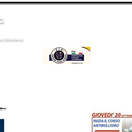
fesa
,
endersi.
__