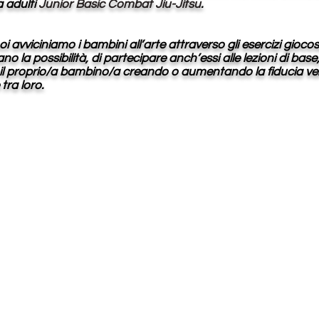
a adulti
Junior Basic Combat Jiu-Jitsu
.
oi avviciniamo i bambini all’arte attraverso gli esercizi gioco
o la possibilità, di partecipare anch’essi alle lezioni di ba
l proprio/a bambino/a creando o aumentando la fiducia vers
tra loro.